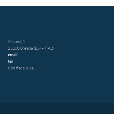
Via test, 1
25100 Brescia (BS) – ITALY
email
tel
Cod fisc e p.iva